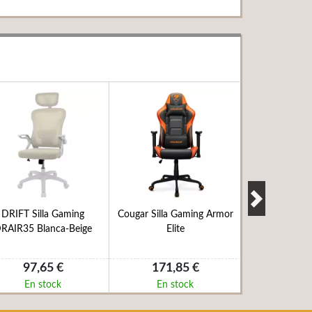
DRIFT Silla Gaming
Cougar Silla Gaming Armor
Cougar Mesa
RAIR35 Blanca-Beige
Elite
White el
97,65 €
171,85 €
297,
En stock
En stock
En s