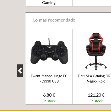
Gaming
Lo más recomendado
gaming DRAIR400
Ewent Mando Juego PC
Drift Silla Gaming D
rgonomica
PL3330 USB
Negro- Rojo
,65 €
6,80 €
121,20 €
 stock
En stock
En stock