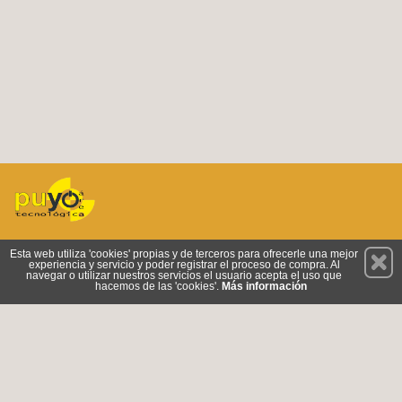
Permanece atento a nuestras novedades y promociones
Esta web utiliza 'cookies' propias y de terceros para ofrecerle una mejor
experiencia y servicio y poder registrar el proceso de compra. Al
Suscríbete
navegar o utilizar nuestros servicios el usuario acepta el uso que
hacemos de las 'cookies'.
Más información
Conócenos
Privacidad
Cómo llegar
Condiciones de Uso