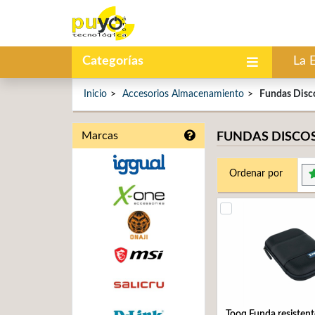
Categorías
La 
Inicio
Accesorios Almacenamiento
Fundas Disc
Marcas
FUNDAS DISCO
Ordenar por
Tooq Funda resistent