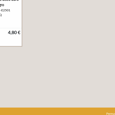
gro
C-E2501
oQ
4,80 €
Perma