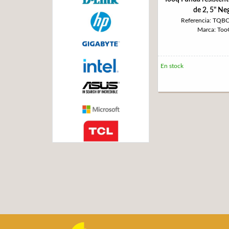
de 2, 5" Ne
Referencia: TQB
Marca: To
En stock