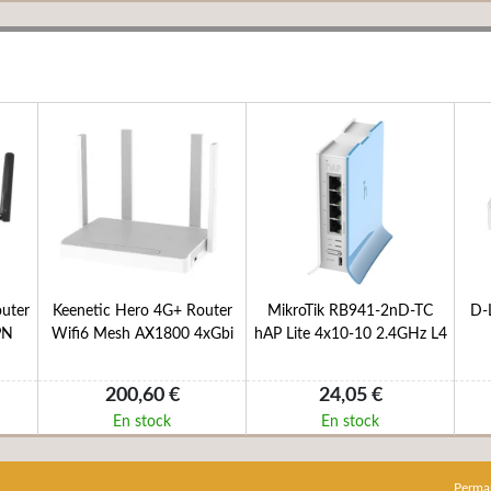
uter
Keenetic Hero 4G+ Router
MikroTik RB941-2nD-TC
D-
PN
Wifi6 Mesh AX1800 4xGbi
hAP Lite 4x10-10 2.4GHz L4
200,60 €
24,05 €
En stock
En stock
Perma