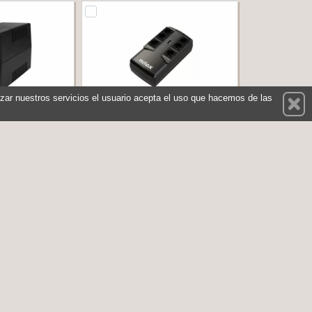
ilizar nuestros servicios el usuario acepta el uso que hacemos de las
IUM LINE INT.
NILOX SAI OFFICE PREMIUM LI
 VA
850 VA
XGCLI8001X5V2
Referencia: NXGCLIO8501X5V2
 NILOX
Marca: NILOX
53,80 €
78,20 €
En stock