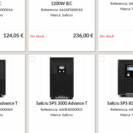
C
1200W IEC
Referencia: 
Marca: S
F000016
Referencia: 662AF000018
ru
Marca: Salicru
124,05 €
236,00 €
Sin stock
Sin stock
Advance T
Salicru SPS 3000 Advance T
Salicru SPS 8
EA000004
Referencia: 6A0EA000005
Referencia: 
ru
Marca: Salicru
Marca: S