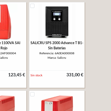
ne 1100VA SAI
SALICRU SPS 2000 Advance T B1-
Rojo
Sin Baterias
662AF000004
Referencia: 6A0EA000008
alicru
Marca: Salicru
123,45 €
331,00 €
Sin stock