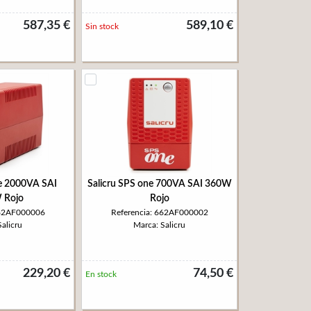
587,35 €
589,10 €
Sin stock
ne 2000VA SAI
Salicru SPS one 700VA SAI 360W
 Rojo
Rojo
662AF000006
Referencia: 662AF000002
alicru
Marca: Salicru
229,20 €
74,50 €
En stock