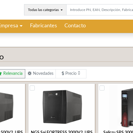
Todas las categorías
Empresa
Fabricantes
Contacto
VO
Relevancia
Novedades
Precio
1500V2, UPS
NGS Sai FORTRESS 2000V2, UPS
Salicru SPS 30