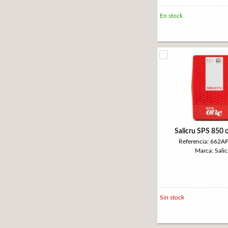
En stock
Salicru SPS 850 
Referencia: 662A
Marca: Salic
Sin stock