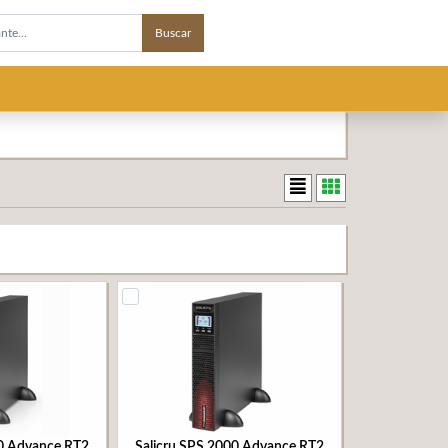
Buscar
00 Advance RT2
Salicru SPS 2000 Advance RT2