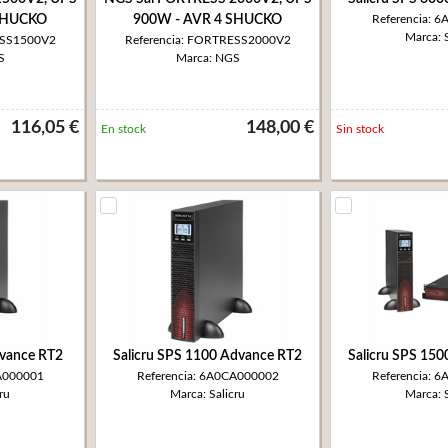
SHUCKO
900W - AVR 4 SHUCKO
Referencia: 
Marca: S
ESS1500V2
Referencia: FORTRESS2000V2
S
Marca: NGS
116,05 €
148,00 €
En stock
Sin stock
dvance RT2
Salicru SPS 1100 Advance RT2
Salicru SPS 15
CA000001
Referencia: 6A0CA000002
Referencia: 
ru
Marca: Salicru
Marca: S