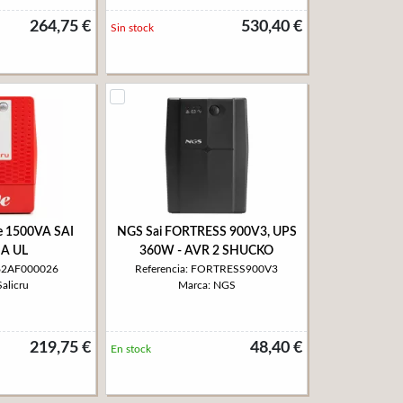
264,75 €
530,40 €
Sin stock
ne 1500VA SAI
NGS Sai FORTRESS 900V3, UPS
A UL
360W - AVR 2 SHUCKO
662AF000026
Referencia: FORTRESS900V3
alicru
Marca: NGS
219,75 €
48,40 €
En stock