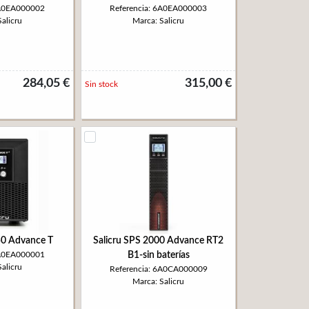
6A0EA000002
Referencia: 6A0EA000003
alicru
Marca: Salicru
284,05 €
315,00 €
Sin stock
50 Advance T
Salicru SPS 2000 Advance RT2
6A0EA000001
B1-sin baterías
alicru
Referencia: 6A0CA000009
Marca: Salicru