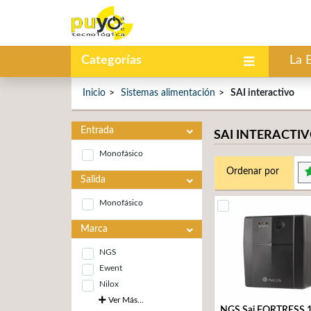
Categorías
La 
Inicio
Sistemas alimentación
SAI interactivo
Entrada
SAI INTERACTI
Monofásico
Ordenar por
Salida
Monofásico
Marca
NGS
Ewent
Nilox
Ver Más...
NGS Sai FORTRESS 