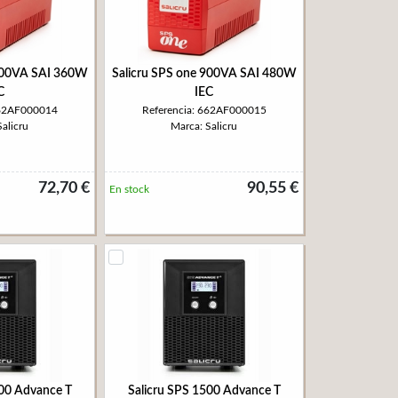
 700VA SAI 360W
Salicru SPS one 900VA SAI 480W
C
IEC
662AF000014
Referencia: 662AF000015
alicru
Marca: Salicru
72,70 €
90,55 €
En stock
000 Advance T
Salicru SPS 1500 Advance T