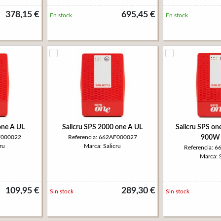
378,15 €
695,45 €
En stock
En stock
one A UL
Salicru SPS 2000 one A UL
Salicru SPS o
F000022
Referencia: 662AF000027
900W 
ru
Marca: Salicru
Referencia: 
Marca: S
109,95 €
289,30 €
Sin stock
Sin stock