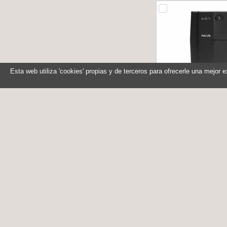
Esta web utiliza 'cookies' propias y de terceros para ofrecerle una mejor 
NGS Sai FORTRESS 
480W - AVR 2 
Referencia: FORTR
Marca: NG
En stock