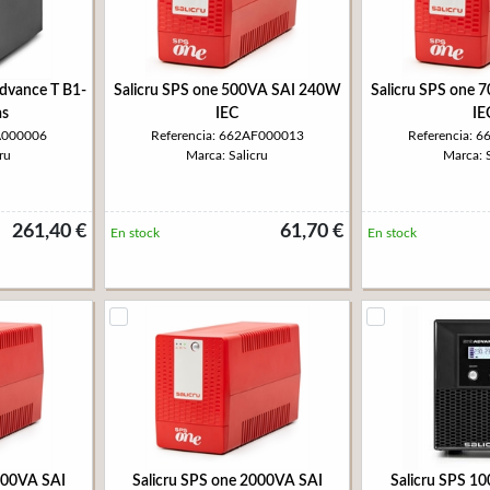
dvance T B1-
Salicru SPS one 500VA SAI 240W
Salicru SPS one
as
IEC
IE
EA000006
Referencia: 662AF000013
Referencia: 
ru
Marca: Salicru
Marca: S
261,40 €
61,70 €
En stock
En stock
100VA SAI
Salicru SPS one 2000VA SAI
Salicru SPS 1