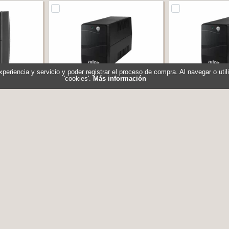
experiencia y servicio y poder registrar el proceso de compra. Al navegar o ut
'cookies'.
Más información
1200V3, UPS
NILOX SAI PREMIUM LINE INT.
NILOX SAI PREM
SHUCKO
600 VA
800
ESS1200V3
Referencia: NXGCLI6001X5V2
Referencia: N
S
Marca: NILOX
Marca:
58,20 €
54,00 €
En stock
En stock