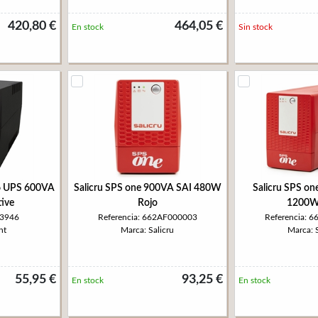
420,80 €
464,05 €
En stock
Sin stock
 UPS 600VA
Salicru SPS one 900VA SAI 480W
Salicru SPS o
tive
Rojo
1200W
W3946
Referencia: 662AF000003
Referencia: 
nt
Marca: Salicru
Marca: S
55,95 €
93,25 €
En stock
En stock