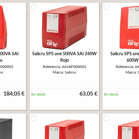
500VA SAI
Salicru SPS one 500VA SAI 240W
Salicru SPS o
o
Rojo
600W 
F000005
Referencia: 662AF000001
Referencia: 
ru
Marca: Salicru
Marca: S
184,05 €
63,05 €
En stock
En stock