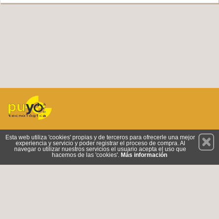
Permanece atento a nuestras novedades y promociones
Esta web utiliza 'cookies' propias y de terceros para ofrecerle una mejor
experiencia y servicio y poder registrar el proceso de compra. Al
Suscríbete
navegar o utilizar nuestros servicios el usuario acepta el uso que
hacemos de las 'cookies'.
Más información
Conócenos
Privacidad
Cómo llegar
Condiciones de Uso