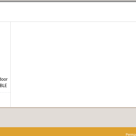
door
 BLE
Perma